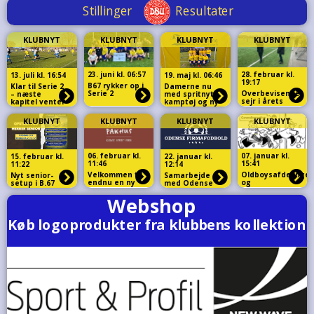
KLUBNYT
KLUBNYT
KLUBNYT
KLUBNYT
23. juni kl. 06:57
28. februar kl.
13. juli kl. 16:54
19. maj kl. 06:46
19:17
B67 rykker op i
Klar til Serie 2
Damerne nu
Serie 2
Overbevisende
– næste
med spritnyt
sejr i årets
kapitel venter
kamptøj og ny
første
sponsor
testkamp
KLUBNYT
KLUBNYT
KLUBNYT
KLUBNYT
06. februar kl.
07. januar kl.
15. februar kl.
22. januar kl.
11:46
15:41
11:22
12:14
Velkommen til
Oldboysafdelinge
Nyt senior-
Samarbejde
endnu en ny
og
setup i B.67
med Odense
sponsor i
Hovedafdelingen
Firmafodbold
klubben
holder ordinær
generalforsamling
d.22 og 26
februar