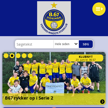
Hele siden
KLUBNYT
23. juni kl. 06:57
B67 rykker op i Serie 2