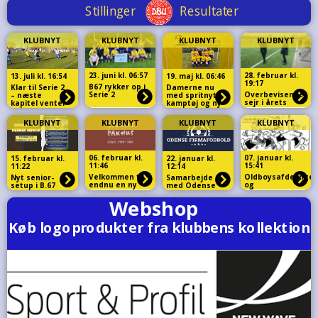
KLUBNYT
KLUBNYT
KLUBNYT
KLUBNYT
23. juni kl. 06:57
28. februar kl.
13. juli kl. 16:54
19. maj kl. 06:46
19:17
B67 rykker op i
Klar til Serie 2
Damerne nu
Serie 2
Overbevisende
– næste
med spritnyt
sejr i årets
kapitel venter
kamptøj og ny
første
sponsor
testkamp
KLUBNYT
KLUBNYT
KLUBNYT
KLUBNYT
06. februar kl.
07. januar kl.
15. februar kl.
22. januar kl.
11:46
15:41
11:22
12:14
Velkommen til
Oldboysafdelinge
Nyt senior-
Samarbejde
endnu en ny
og
setup i B.67
med Odense
sponsor i
Hovedafdelingen
Firmafodbold
klubben
holder ordinær
generalforsamling
d.22 og 26
februar