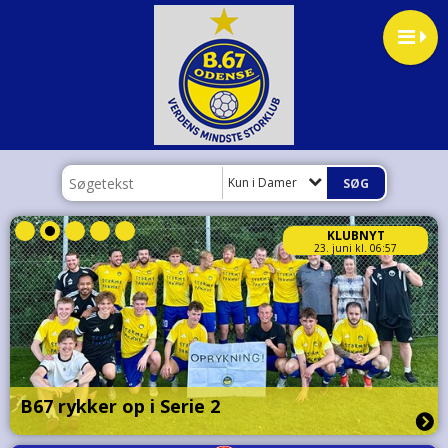
Kun i Damer
KLUBNYT
23. juni kl. 06:57
B67 rykker op i Serie 2